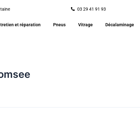
ntaine
03 29 41 91 93
tretien et réparation
Pneus
Vitrage
Décalaminage
:comsee