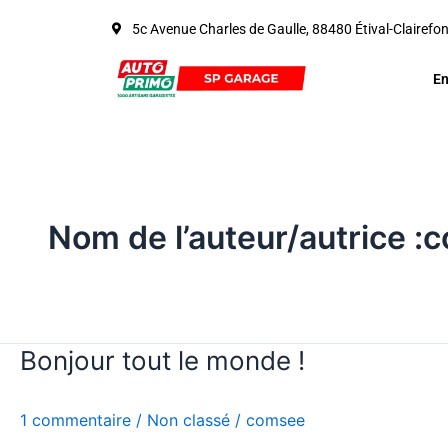
Aller
5c Avenue Charles de Gaulle, 88480 Étival-Clairefo
au
contenu
En
Nom de l’auteur/autrice 
Bonjour tout le monde !
Bonjour
tout
le
1 commentaire
/
Non classé
/
comsee
monde !